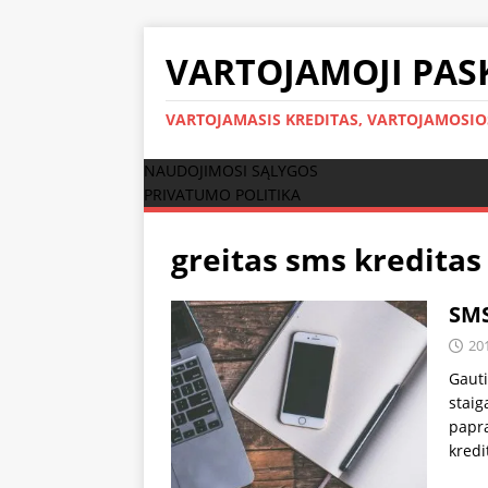
VARTOJAMOJI PAS
VARTOJAMASIS KREDITAS, VARTOJAMOSI
NAUDOJIMOSI SĄLYGOS
PRIVATUMO POLITIKA
greitas sms kreditas
SMS
20
Gauti
staig
papra
kredi