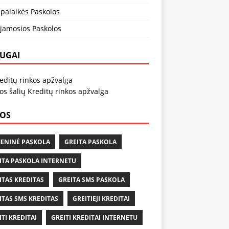
palaikės Paskolos
ojamosios Paskolos
UGAI
editų rinkos apžvalga
jos šalių Kreditų rinkos apžvalga
OS
ENINĖ PASKOLA
GREITA PASKOLA
ITA PASKOLA INTERNETU
ITAS KREDITAS
GREITA SMS PASKOLA
ITAS SMS KREDITAS
GREITIEJI KREDITAI
ITI KREDITAI
GREITI KREDITAI INTERNETU