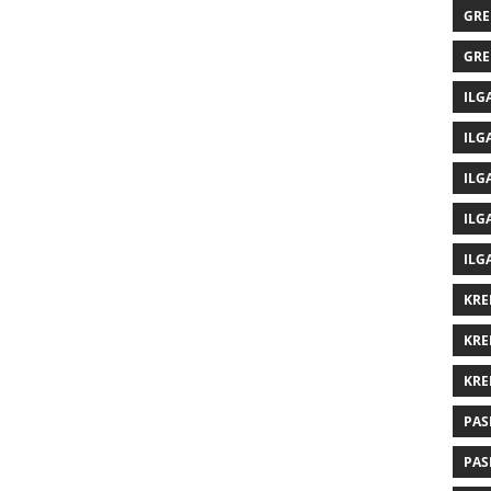
GRE
GRE
ILG
ILG
ILG
ILG
ILG
KRE
KRE
KRE
PAS
PAS