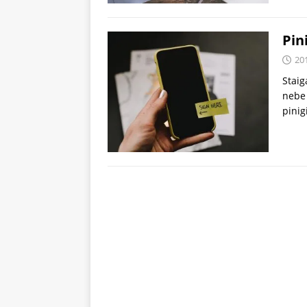
Pin
20
Staig
nebe 
pinig