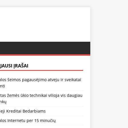
JAUSI ĮRAŠAI
los šeimos pagausėjimo atveju ir sveikatai
inti
tas žemės ūkio technikai vilioja vis daugiau
inkų
ieji Kreditai Bedarbiams
los Internetu per 15 minučių