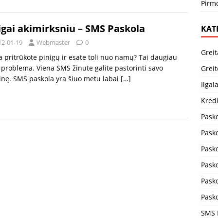
Pirmo
igai akimirksniu – SMS Paskola
KAT
12-01-19
Webmaster
0
Greit
a pritrūkote pinigų ir esate toli nuo namų? Tai daugiau
problema. Viena SMS žinute galite pastorinti savo
Greit
inę. SMS paskola yra šiuo metu labai
[…]
Ilgal
Kredi
Pask
Pask
Pask
Pask
Pasko
Pask
SMS 