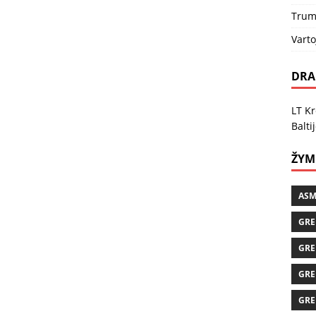
Trum
Vart
DRA
LT Kr
Balti
ŽYM
ASM
GRE
GRE
GRE
GRE