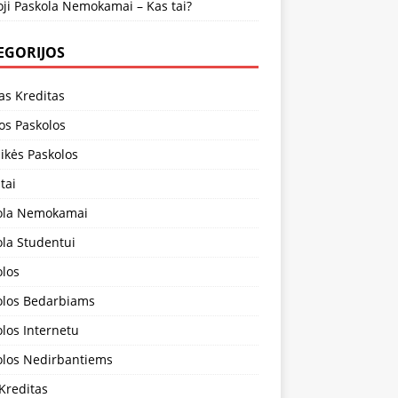
ji Paskola Nemokamai – Kas tai?
EGORIJOS
as Kreditas
os Paskolos
aikės Paskolos
tai
ola Nemokamai
ola Studentui
olos
olos Bedarbiams
los Internetu
olos Nedirbantiems
Kreditas