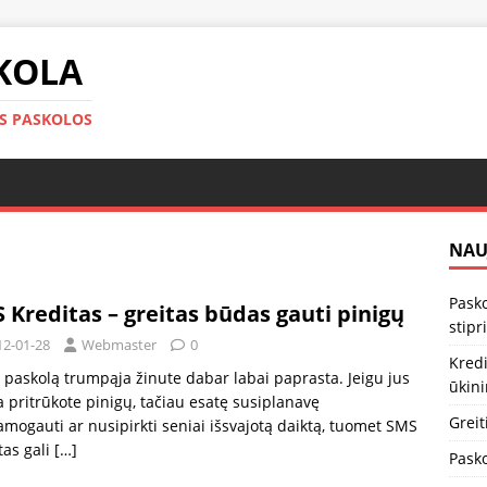
KOLA
OS PASKOLOS
NAU
Pasko
 Kreditas – greitas būdas gauti pinigų
stipr
12-01-28
Webmaster
0
Kredi
 paskolą trumpąja žinute dabar labai paprasta. Jeigu jus
ūkin
a pritrūkote pinigų, tačiau esatę susiplanavę
Greit
mogauti ar nusipirkti seniai išsvajotą daiktą, tuomet SMS
tas gali
[…]
Pasko