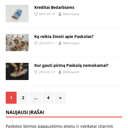
Kreditai Bedarbiams
2014-07-14
Webmaster
Ką reikia žinoti apie Paskolas?
2014-03-11
Webmaster
Kur gauti pirmą Paskolą nemokamai?
2014-02-13
Webmaster
1
2
…
4
»
NAUJAUSI ĮRAŠAI
Paskolos šeimos pagausėjimo atveju ir sveikatai stiprinti