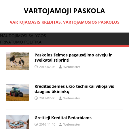
VARTOJAMOJI PASKOLA
VARTOJAMASIS KREDITAS, VARTOJAMOSIOS PASKOLOS
NAUDOJIMOSI SĄLYGOS
PRIVATUMO POLITIKA
Paskolos šeimos pagausėjimo atveju ir
sveikatai stiprinti
2017-02-06
Webmaster
Kreditas žemės ūkio technikai vilioja vis
daugiau ūkininkų
2017-02-06
Webmaster
Greitieji Kreditai Bedarbiams
2016-11-10
Webmaster