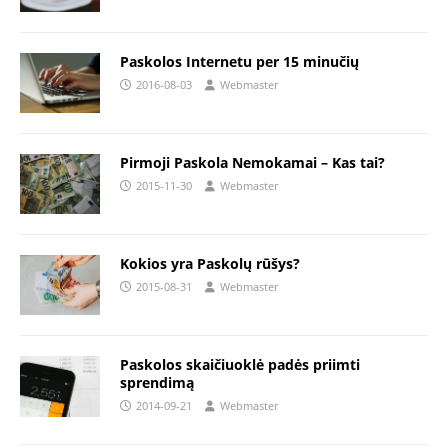
Paskolos Internetu per 15 minučių
2016-08-03
Webmaster
Pirmoji Paskola Nemokamai – Kas tai?
2015-11-30
Webmaster
Kokios yra Paskolų rūšys?
2015-08-31
Webmaster
Paskolos skaičiuoklė padės priimti
sprendimą
2014-09-21
Webmaster