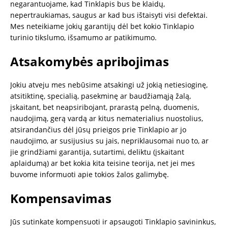
negarantuojame, kad Tinklapis bus be klaidų,
nepertraukiamas, saugus ar kad bus ištaisyti visi defektai.
Mes neteikiame jokių garantijų dėl bet kokio Tinklapio
turinio tikslumo, išsamumo ar patikimumo.
Atsakomybės apribojimas
Jokiu atveju mes nebūsime atsakingi už jokią netiesioginę,
atsitiktinę, specialią, pasekminę ar baudžiamąją žalą,
įskaitant, bet neapsiribojant, prarastą pelną, duomenis,
naudojimą, gerą vardą ar kitus nematerialius nuostolius,
atsirandančius dėl jūsų prieigos prie Tinklapio ar jo
naudojimo, ar susijusius su jais, nepriklausomai nuo to, ar
jie grindžiami garantija, sutartimi, deliktu (įskaitant
aplaidumą) ar bet kokia kita teisine teorija, net jei mes
buvome informuoti apie tokios žalos galimybę.
Kompensavimas
Jūs sutinkate kompensuoti ir apsaugoti Tinklapio savininkus,