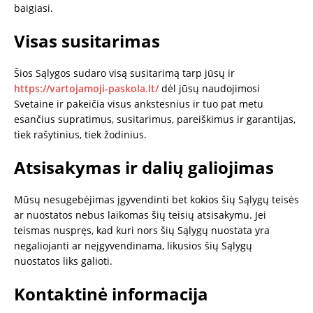
baigiasi.
Visas susitarimas
Šios Sąlygos sudaro visą susitarimą tarp jūsų ir
https://vartojamoji-paskola.lt/
dėl jūsų naudojimosi
Svetaine ir pakeičia visus ankstesnius ir tuo pat metu
esančius supratimus, susitarimus, pareiškimus ir garantijas,
tiek rašytinius, tiek žodinius.
Atsisakymas ir dalių galiojimas
Mūsų nesugebėjimas įgyvendinti bet kokios šių Sąlygų teisės
ar nuostatos nebus laikomas šių teisių atsisakymu. Jei
teismas nuspręs, kad kuri nors šių Sąlygų nuostata yra
negaliojanti ar neįgyvendinama, likusios šių Sąlygų
nuostatos liks galioti.
Kontaktinė informacija