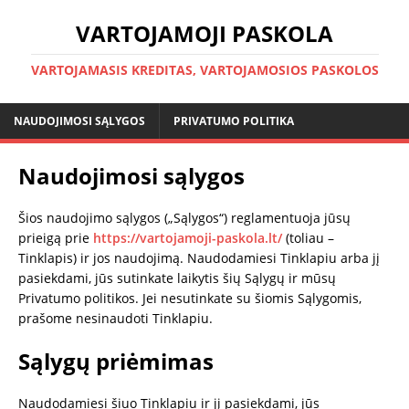
VARTOJAMOJI PASKOLA
VARTOJAMASIS KREDITAS, VARTOJAMOSIOS PASKOLOS
NAUDOJIMOSI SĄLYGOS
PRIVATUMO POLITIKA
Naudojimosi sąlygos
Šios naudojimo sąlygos („Sąlygos“) reglamentuoja jūsų
prieigą prie
https://vartojamoji-paskola.lt/
(toliau –
Tinklapis) ir jos naudojimą. Naudodamiesi Tinklapiu arba jį
pasiekdami, jūs sutinkate laikytis šių Sąlygų ir mūsų
Privatumo politikos. Jei nesutinkate su šiomis Sąlygomis,
prašome nesinaudoti Tinklapiu.
Sąlygų priėmimas
Naudodamiesi šiuo Tinklapiu ir jį pasiekdami, jūs