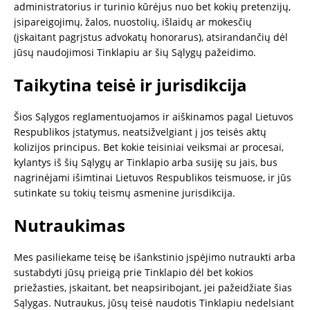
administratorius ir turinio kūrėjus nuo bet kokių pretenzijų,
įsipareigojimų, žalos, nuostolių, išlaidų ar mokesčių
(įskaitant pagrįstus advokatų honorarus), atsirandančių dėl
jūsų naudojimosi Tinklapiu ar šių Sąlygų pažeidimo.
Taikytina teisė ir jurisdikcija
Šios Sąlygos reglamentuojamos ir aiškinamos pagal Lietuvos
Respublikos įstatymus, neatsižvelgiant į jos teisės aktų
kolizijos principus. Bet kokie teisiniai veiksmai ar procesai,
kylantys iš šių Sąlygų ar Tinklapio arba susiję su jais, bus
nagrinėjami išimtinai Lietuvos Respublikos teismuose, ir jūs
sutinkate su tokių teismų asmenine jurisdikcija.
Nutraukimas
Mes pasiliekame teisę be išankstinio įspėjimo nutraukti arba
sustabdyti jūsų prieigą prie Tinklapio dėl bet kokios
priežasties, įskaitant, bet neapsiribojant, jei pažeidžiate šias
Sąlygas. Nutraukus, jūsų teisė naudotis Tinklapiu nedelsiant