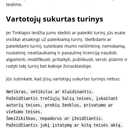
leidimo.
Vartotojų sukurtas turinys
Jei Tinklapis leidžia jums skelbti ar pateikti turinį, jūs esate
visiškai atsakingi už pateikiamą turinį. Skelbdami ar
pateikdami turinį, suteikiate mums neišimtinę, nemokamą,
nuolatinę, neatšaukiamą ir pasaulinę licenciją naudoti,
atgaminti, modifikuoti, pritaikyti, publikuoti, versti, platinti ir
rodyti tokį turinį bet kokioje žiniasklaidoje.
Jūs sutinkate, kad jūsų vartotojų sukurtas turinys nebus:
Netikras, netikslus ar klaidinantis.
Pažeidžiantis trečiųjų šalių teises, įskaitant
autorių teises, prekių ženklus, privatumo ar
viešumo teises.
Šmeižikiškas, nepadorus ar įžeidžiantis.
Pažeidžiantis jokį įstatymą ar kitą teisės aktą.