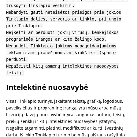
trukdyti Tinklapio veikimui.
Nebandyti gauti neteisėtos prieigos prie jokios
Tinklapio dalies, serverio ar tinklo, prijungto
prie Tinklapio.
Neįkelti ar perduoti jokių virusų, kenkėjiškos
programinės įrangos ar kito žalingo kodo.
Nenaudoti Tinklapio jokiems nepageidaujamiems
reklaminiams pranešimams ar šiukšlėms (spamo)
perduoti.
Nepažeisti kitų asmenų intelektinės nuosavybės
teisių.
Intelektinė nuosavybė
Visas Tinklapio turinys, įskaitant tekstą, grafiką, logotipus,
paveikslėlius ir programinę įrangą, yra mūsų arba mūsų
licencijų davėjų nuosavybė ir yra saugomas autorių teisių,
prekių ženklų ir kitų intelektinės nuosavybės įstatymų.
Negalite atgaminti, platinti, modifikuoti ar kurti išvestinių
darbų iš jokio Tonklapio turinio be mūsų aiškaus rašytinio