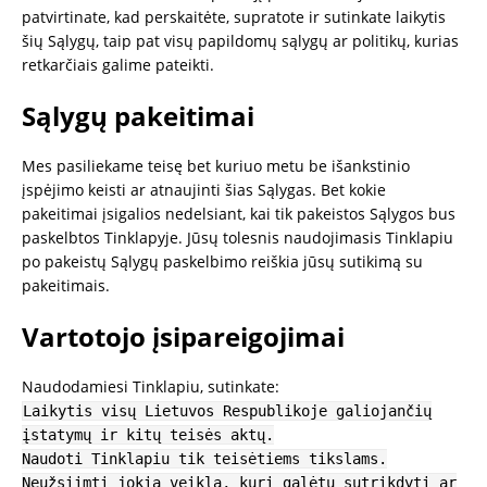
patvirtinate, kad perskaitėte, supratote ir sutinkate laikytis
šių Sąlygų, taip pat visų papildomų sąlygų ar politikų, kurias
retkarčiais galime pateikti.
Sąlygų pakeitimai
Mes pasiliekame teisę bet kuriuo metu be išankstinio
įspėjimo keisti ar atnaujinti šias Sąlygas. Bet kokie
pakeitimai įsigalios nedelsiant, kai tik pakeistos Sąlygos bus
paskelbtos Tinklapyje. Jūsų tolesnis naudojimasis Tinklapiu
po pakeistų Sąlygų paskelbimo reiškia jūsų sutikimą su
pakeitimais.
Vartotojo įsipareigojimai
Naudodamiesi Tinklapiu, sutinkate:
Laikytis visų Lietuvos Respublikoje galiojančių
įstatymų ir kitų teisės aktų.
Naudoti Tinklapiu tik teisėtiems tikslams.
Neužsiimti jokia veikla, kuri galėtų sutrikdyti ar