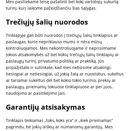
Mes pasiliekame teisę pašalinti bet kokį vartotojų sukurtą
turinį, kurį laikome pažeidžiančiu šias Sąlygas.
Trečiųjų šalių nuorodos
Tinklapyje gali būti nuorodos į trečiųjų šalių tinklapius ar
paslaugas, kurie nepriklauso mums ir nėra mūsų
kontroliuojamos. Mes nekontroliuojame ir neprisiimame
jokios atsakomybės už bet kokių trečiųjų šalių tinklapių ar
paslaugų turinį, privatumo politiką ar praktiką. Jūs
pripažįstate ir sutinkate, kad mes nebūsime atsakingi,
tiesiogiai ar netiesiogiai, už jokią žalą ar nuostolius, sukeltus
ar tariamai sukeltus dėl bet kokio tokio turinio, prekių ar
paslaugų, prieinamų tokiuose tinklapiuose ar per juos,
naudojimo ar pasitikėjimo jais.
Garantijų atsisakymas
Tinklapis teikiamas „toks, koks yra“ ir „kiek prieinamas“
pagrindu, be jokių aiškių ar numanomų garantijų. Mes