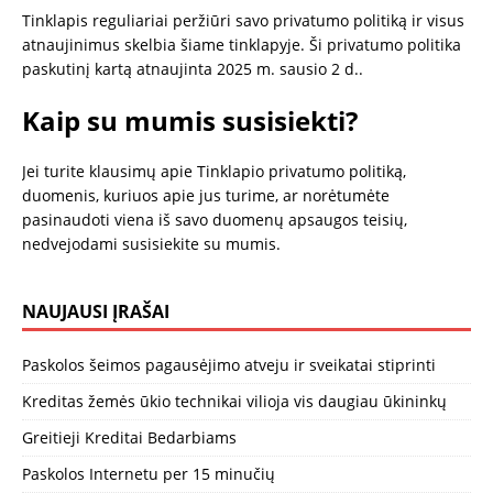
Tinklapis reguliariai peržiūri savo privatumo politiką ir visus
atnaujinimus skelbia šiame tinklapyje. Ši privatumo politika
paskutinį kartą atnaujinta 2025 m. sausio 2 d..
Kaip su mumis susisiekti?
Jei turite klausimų apie Tinklapio privatumo politiką,
duomenis, kuriuos apie jus turime, ar norėtumėte
pasinaudoti viena iš savo duomenų apsaugos teisių,
nedvejodami susisiekite su mumis.
NAUJAUSI ĮRAŠAI
Paskolos šeimos pagausėjimo atveju ir sveikatai stiprinti
Kreditas žemės ūkio technikai vilioja vis daugiau ūkininkų
Greitieji Kreditai Bedarbiams
Paskolos Internetu per 15 minučių