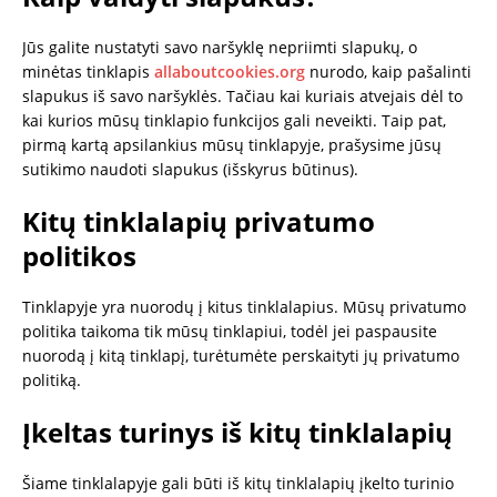
Jūs galite nustatyti savo naršyklę nepriimti slapukų, o
minėtas tinklapis
allaboutcookies.org
nurodo, kaip pašalinti
slapukus iš savo naršyklės. Tačiau kai kuriais atvejais dėl to
kai kurios mūsų tinklapio funkcijos gali neveikti. Taip pat,
pirmą kartą apsilankius mūsų tinklapyje, prašysime jūsų
sutikimo naudoti slapukus (išskyrus būtinus).
Kitų tinklalapių privatumo
politikos
Tinklapyje yra nuorodų į kitus tinklalapius. Mūsų privatumo
politika taikoma tik mūsų tinklapiui, todėl jei paspausite
nuorodą į kitą tinklapį, turėtumėte perskaityti jų privatumo
politiką.
Įkeltas turinys iš kitų tinklalapių
Šiame tinklalapyje gali būti iš kitų tinklalapių įkelto turinio