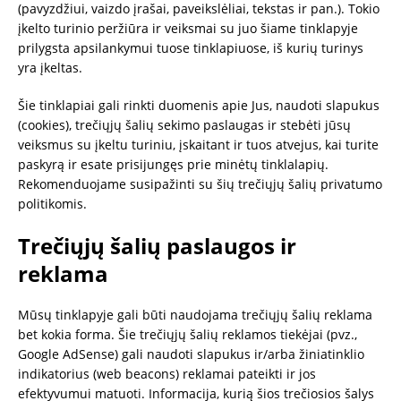
(pavyzdžiui, vaizdo įrašai, paveikslėliai, tekstas ir pan.). Tokio
įkelto turinio peržiūra ir veiksmai su juo šiame tinklapyje
prilygsta apsilankymui tuose tinklapiuose, iš kurių turinys
yra įkeltas.
Šie tinklapiai gali rinkti duomenis apie Jus, naudoti slapukus
(cookies), trečiųjų šalių sekimo paslaugas ir stebėti jūsų
veiksmus su įkeltu turiniu, įskaitant ir tuos atvejus, kai turite
paskyrą ir esate prisijungęs prie minėtų tinklalapių.
Rekomenduojame susipažinti su šių trečiųjų šalių privatumo
politikomis.
Trečiųjų šalių paslaugos ir
reklama
Mūsų tinklapyje gali būti naudojama trečiųjų šalių reklama
bet kokia forma. Šie trečiųjų šalių reklamos tiekėjai (pvz.,
Google AdSense) gali naudoti slapukus ir/arba žiniatinklio
indikatorius (web beacons) reklamai pateikti ir jos
efektyvumui matuoti. Informacija, kurią šios trečiosios šalys