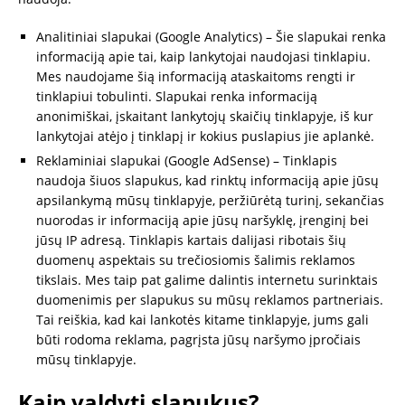
Analitiniai slapukai (Google Analytics) – Šie slapukai renka
informaciją apie tai, kaip lankytojai naudojasi tinklapiu.
Mes naudojame šią informaciją ataskaitoms rengti ir
tinklapiui tobulinti. Slapukai renka informaciją
anonimiškai, įskaitant lankytojų skaičių tinklapyje, iš kur
lankytojai atėjo į tinklapį ir kokius puslapius jie aplankė.
Reklaminiai slapukai (Google AdSense) – Tinklapis
naudoja šiuos slapukus, kad rinktų informaciją apie jūsų
apsilankymą mūsų tinklapyje, peržiūrėtą turinį, sekančias
nuorodas ir informaciją apie jūsų naršyklę, įrenginį bei
jūsų IP adresą. Tinklapis kartais dalijasi ribotais šių
duomenų aspektais su trečiosiomis šalimis reklamos
tikslais. Mes taip pat galime dalintis internetu surinktais
duomenimis per slapukus su mūsų reklamos partneriais.
Tai reiškia, kad kai lankotės kitame tinklapyje, jums gali
būti rodoma reklama, pagrįsta jūsų naršymo įpročiais
mūsų tinklapyje.
Kaip valdyti slapukus?